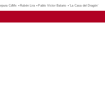
púrpura CdMx
Rubén Lira
Pablo Víctor Balario
‘La Casa del Dragón’