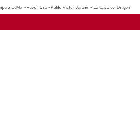
púrpura CdMx
Rubén Lira
Pablo Víctor Balario
‘La Casa del Dragón’