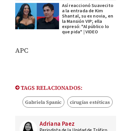
Así reaccionó Suavecito
a la entrada de Kim
Shantal, su ex novia, en
la Mansión VIP; ella
expresó: "Al público lo
que pida" | VIDEO
APC
TAGS RELACIONADOS:
Gabriela Spanic
cirugías estéticas
Adriana Paez
Periodista de la Unidad de Tráfico