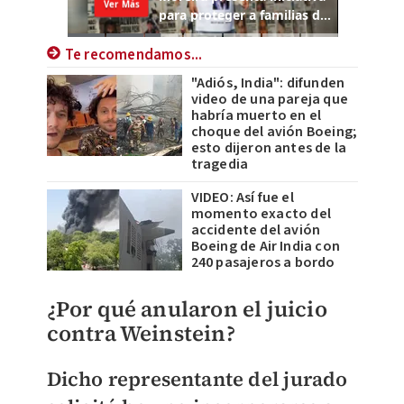
Te recomendamos...
"Adiós, India": difunden
video de una pareja que
habría muerto en el
choque del avión Boeing;
esto dijeron antes de la
tragedia
VIDEO: Así fue el
momento exacto del
accidente del avión
Boeing de Air India con
240 pasajeros a bordo
¿Por qué anularon el juicio
contra Weinstein?
Dicho representante del jurado