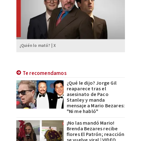
¿Quién lo mató? | X
Te recomendamos
¿Qué le dijo? Jorge Gil
reaparece tras el
asesinato de Paco
Stanley y manda
mensaje a Mario Bezares:
"Ni me habló"
¡No las mandó Mario!
Brenda Bezares recibe
flores El Patrón; reacción
se vuelve viral | VIDEO