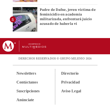
Padre de Dafne, joven víctima de
feminicidio en academia
militarizada, enfrentará juicio
acusado de haberla vi
DERECHOS RESERVADOS © GRUPO MILENIO 2026
Newsletters
Directorio
Contáctanos
Privacidad
Suscripciones
Aviso Legal
Anúnciate