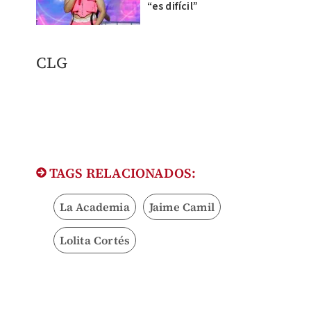
“es difícil”
CLG​
TAGS RELACIONADOS:
La Academia
Jaime Camil
Lolita Cortés