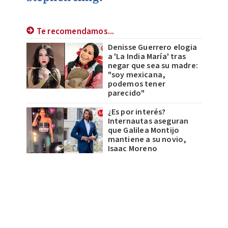
Te recomendamos...
Denisse Guerrero elogia
a 'La India María' tras
negar que sea su madre:
"soy mexicana,
podemos tener
parecido"
¿Es por interés?
Internautas aseguran
que Galilea Montijo
mantiene a su novio,
Isaac Moreno