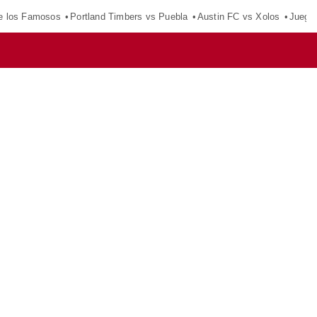
e los Famosos
Portland Timbers vs Puebla
Austin FC vs Xolos
Juego