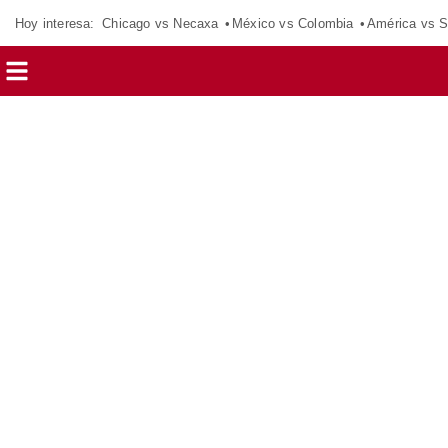
Hoy interesa:
Chicago vs Necaxa
México vs Colombia
América vs S