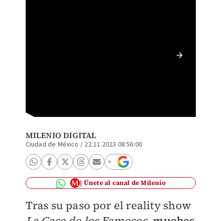
Televis
capacit
MILENIO DIGITAL
Ciudad de México
/
22.11.2023 08:56:00
Únete al canal de Milenio
Tras su paso por el reality show
La Casa de los Famoso
s
,
muchas