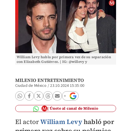
William Levy habla por primera vez de su separación
con Elizabeth Gutiérrez. | IG: @willevy y
@gutierrezelizabeth_
MILENIO ENTRETENIMIENTO
Ciudad de México
/
23.10.2024 15:35:00
Únete al canal de Milenio
El actor
William Levy
habló por
primera vez sobre su polémica