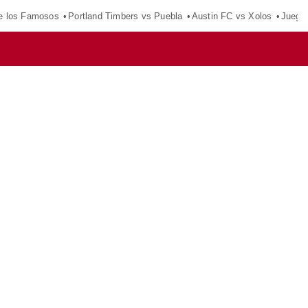
e los Famosos
Portland Timbers vs Puebla
Austin FC vs Xolos
Juego