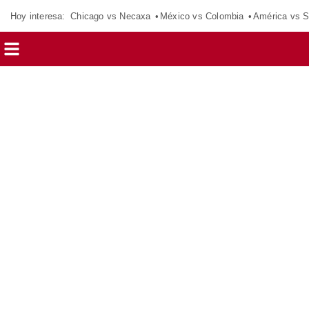
Hoy interesa:
Chicago vs Necaxa
México vs Colombia
América vs S