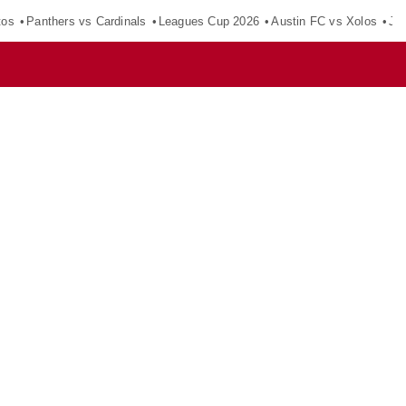
tos
Panthers vs Cardinals
Leagues Cup 2026
Austin FC vs Xolos
Ju