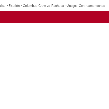
tlas
Exatlón
Columbus Crew vs Pachuca
Juegos Centroamericanos