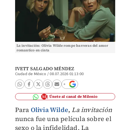
La invitación: Olivia Wilde rompe barreras del amor
romantico en cinta
IVETT SALGADO MÉNDEZ
Ciudad de México
/
08.07.2026 01:13:00
Únete al canal de Milenio
Para
Olivia Wilde
,
La invitación
nunca fue una película sobre el
sexo o la infidelidad. La