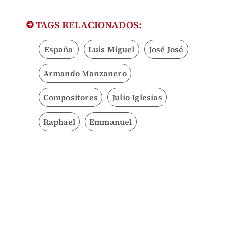
TAGS RELACIONADOS:
España
Luis Miguel
José José
Armando Manzanero
Compositores
Julio Iglesias
Raphael
Emmanuel