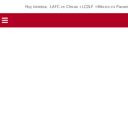
Hoy interesa:
LAFC vs Chivas
LCDLF
México vs Pana