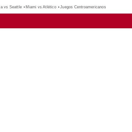
ca vs Seattle
Miami vs Atlético
Juegos Centroamericanos