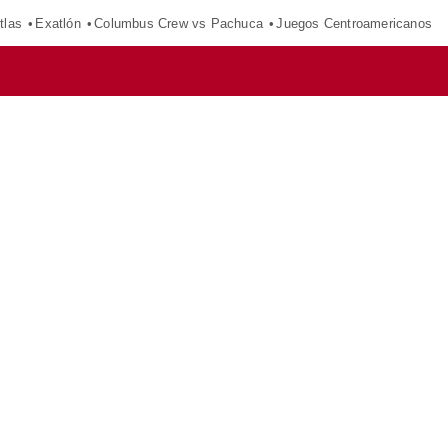
tlas
Exatlón
Columbus Crew vs Pachuca
Juegos Centroamericanos