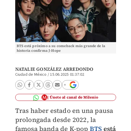
BTS está próximo a su comeback más grande de la
historia confirma J-Hope
NATALIE GONZÁLEZ ARREDONDO
Ciudad de México
/
15.06.2025 01:37:02
Únete al canal de Milenio
Tras haber estado en una pausa
prolongada desde 2022, la
famosa banda de K-pop
BTS
está