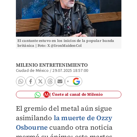
El cantante estuvo en los inicios de la popular banda
británica | Foto: X @IronMaidenCol
MILENIO ENTRETENIMIENTO
Ciudad de México
/
29.07.2025 18:57:00
Únete al canal de Milenio
El gremio del metal aún sigue
asimilando
la muerte de Ozzy
Osbourne
cuando otra noticia
mermó su ánimo: este martes,