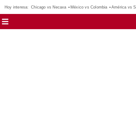
Hoy interesa:
Chicago vs Necaxa
México vs Colombia
América vs S