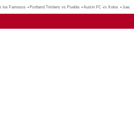
e los Famosos
Portland Timbers vs Puebla
Austin FC vs Xolos
Juego