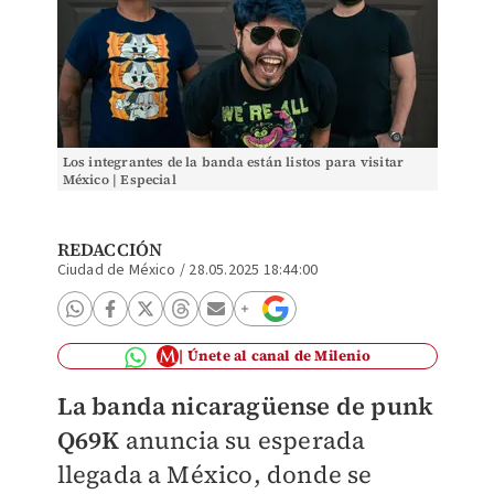
Los integrantes de la banda están listos para visitar
México | Especial
REDACCIÓN
Ciudad de México
/
28.05.2025 18:44:00
Únete al canal de Milenio
La banda nicaragüense de punk
Q69K
anuncia su esperada
llegada a México, donde se