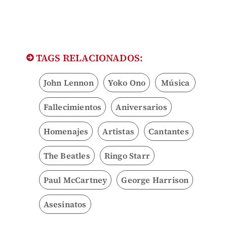
TAGS RELACIONADOS:
John Lennon
Yoko Ono
Música
Fallecimientos
Aniversarios
Homenajes
Artistas
Cantantes
The Beatles
Ringo Starr
Paul McCartney
George Harrison
Asesinatos