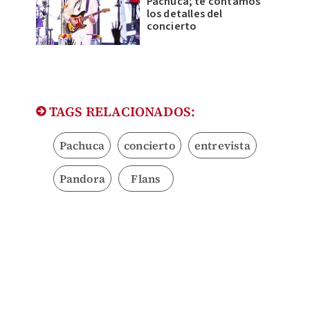
Pachuca; te contamos
los detalles del
concierto
TAGS RELACIONADOS:
Pachuca
concierto
entrevista
Pandora
Flans