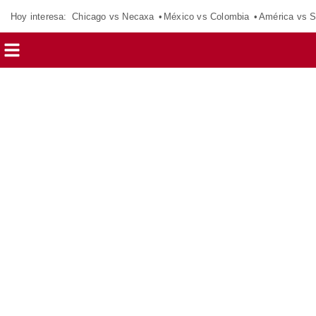
Hoy interesa:
Chicago vs Necaxa
México vs Colombia
América vs S