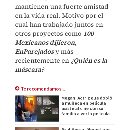
mantienen una fuerte amistad
en la vida real. Motivo por el
cual han trabajado juntos en
otros proyectos como
100
Mexicanos dijieron
,
EnParejados
y más
recientemente en
¿Quién es la
máscara?
Te recomendamos...
Megan: Actriz que dobló
a muñeca en película
asiste al cine con su
familia a ver la película
Paul Mescal filmará por