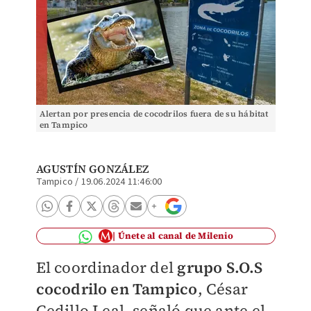
Alertan por presencia de cocodrilos fuera de su hábitat
en Tampico
AGUSTÍN GONZÁLEZ
Tampico
/
19.06.2024 11:46:00
Únete al canal de Milenio
El coordinador del
grupo S.O.S
cocodrilo en Tampico
, César
Cedillo Leal, señaló que ante el