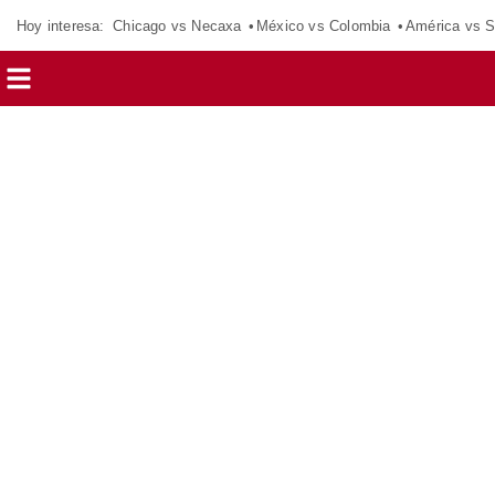
Hoy interesa:
Chicago vs Necaxa
México vs Colombia
América vs S