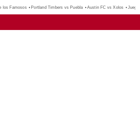
e los Famosos
Portland Timbers vs Puebla
Austin FC vs Xolos
Juego