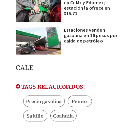
en CdMx y Edomex;
estación la ofrece en
$15.71
Estaciones venden
gasolina en 16 pesos por
caída de petróleo
CALE
TAGS RELACIONADOS:
Precio gasolina
Pemex
Saltillo
Coahuila