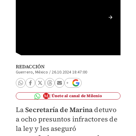
Operati
presunt
REDACCIÓN
Guerrero, México
/
26.10.2024 18:47:00
Únete al canal de Milenio
La
Secretaría de Marina
detuvo
a ocho presuntos infractores de
la ley y les aseguró