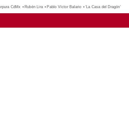
púrpura CdMx
Rubén Lira
Pablo Víctor Balario
‘La Casa del Dragón’