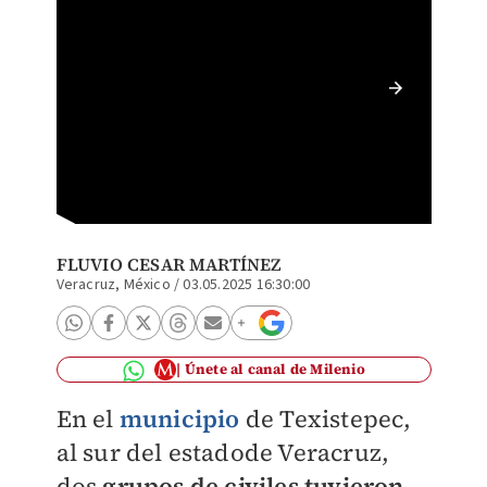
Grupos 
unidad 
FLUVIO CESAR MARTÍNEZ
Veracruz, México
/
03.05.2025 16:30:00
Únete al canal de Milenio
En el
municipio
de Texistepec,
al sur del estadode Veracruz,
dos
grupos de civiles tuvieron