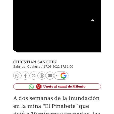
Conchas
de trab
CHRISTIAN SÁNCHEZ
Sabinas, Coahuila
/
17.08.2022 17:31:00
Únete al canal de Milenio
A dos semanas de la inundación
en la mina "El Pinabete" que
dejó a 10 mineros atrapados, las