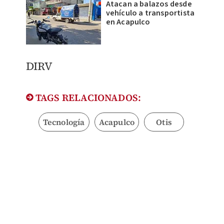
Atacan a balazos desde
vehículo a transportista
en Acapulco
DIRV
TAGS RELACIONADOS:
Tecnología
Acapulco
Otis