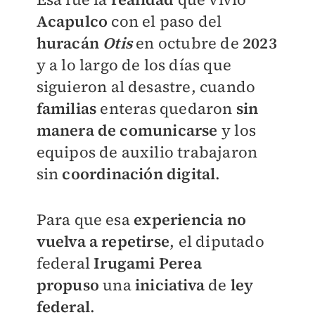
Acapulco
con el paso del
huracán
Otis
en octubre de
2023
y a lo largo de los días que
siguieron al desastre, cuando
familias
enteras quedaron
sin
manera de comunicarse
y los
equipos de auxilio trabajaron
sin
coordinación
digital
.
Para que esa
experiencia
no
vuelva a repetirse
, el diputado
federal
Irugami Perea
propuso
una
iniciativa
de
ley
federal
.