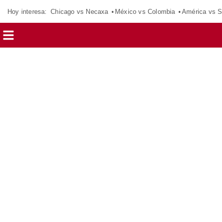
Hoy interesa:
Chicago vs Necaxa
México vs Colombia
América vs S