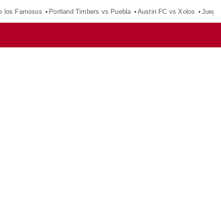
e los Famosos
Portland Timbers vs Puebla
Austin FC vs Xolos
Juego