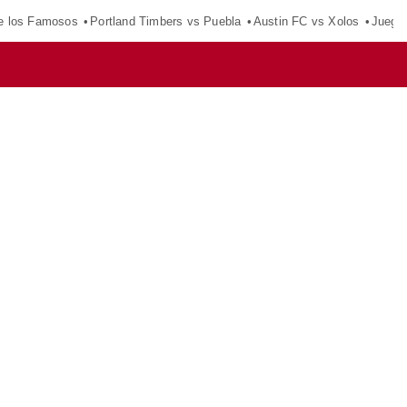
e los Famosos
Portland Timbers vs Puebla
Austin FC vs Xolos
Juego