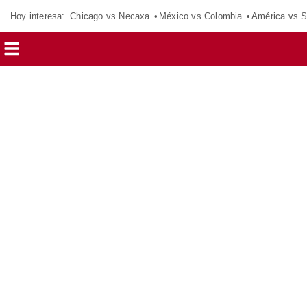
Hoy interesa:
Chicago vs Necaxa
México vs Colombia
América vs S