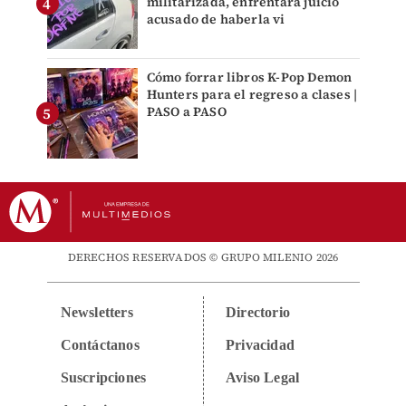
militarizada, enfrentará juicio
acusado de haberla vi
Cómo forrar libros K-Pop Demon
Hunters para el regreso a clases |
PASO a PASO
DERECHOS RESERVADOS © GRUPO MILENIO 2026
Newsletters
Directorio
Contáctanos
Privacidad
Suscripciones
Aviso Legal