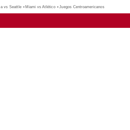
ca vs Seattle
Miami vs Atlético
Juegos Centroamericanos