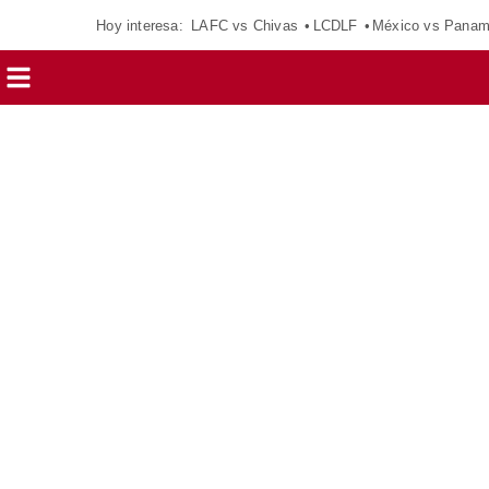
Hoy interesa:
LAFC vs Chivas
LCDLF
México vs Pana