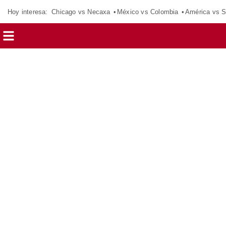
Hoy interesa:
Chicago vs Necaxa
México vs Colombia
América vs S