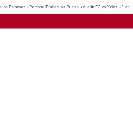
e los Famosos
Portland Timbers vs Puebla
Austin FC vs Xolos
Juego