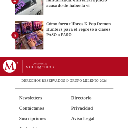
militarizada, enfrentará juicio
acusado de haberla vi
Cómo forrar libros K-Pop Demon
Hunters para el regreso a clases |
PASO a PASO
DERECHOS RESERVADOS © GRUPO MILENIO 2026
Newsletters
Directorio
Contáctanos
Privacidad
Suscripciones
Aviso Legal