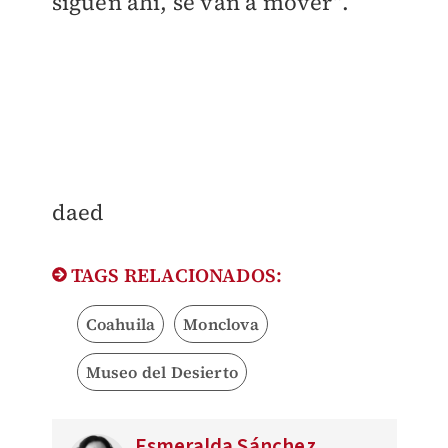
siguen ahí, se van a mover”.
daed
TAGS RELACIONADOS:
Coahuila
Monclova
Museo del Desierto
Esmeralda Sánchez