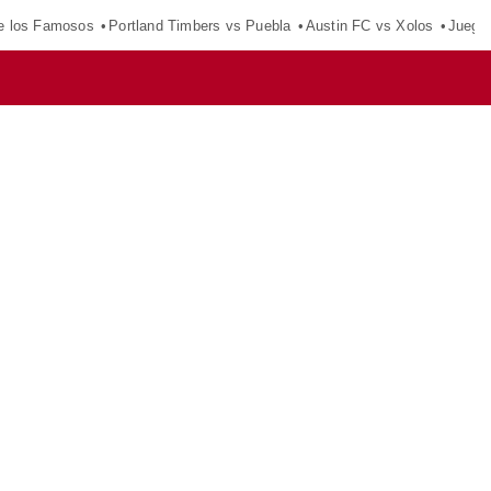
e los Famosos
Portland Timbers vs Puebla
Austin FC vs Xolos
Juego