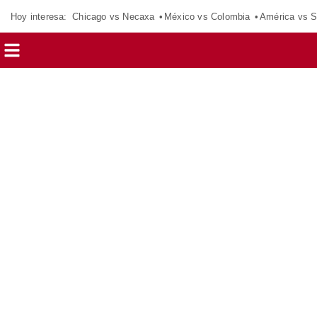
Hoy interesa:
Chicago vs Necaxa
México vs Colombia
América vs S