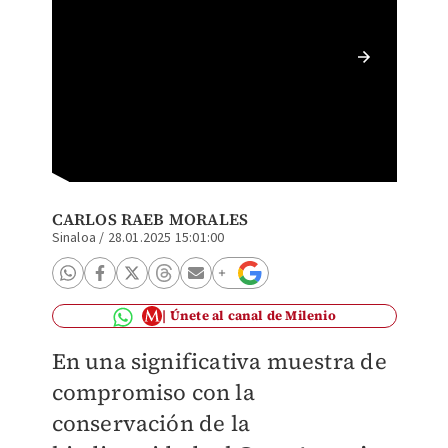
Con el 
asegura
Especia
CARLOS RAEB MORALES
Sinaloa
/
28.01.2025 15:01:00
Únete al canal de Milenio
En una significativa muestra de
compromiso con la
conservación de la