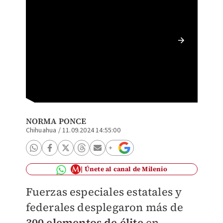
Element
Especia
NORMA PONCE
Chihuahua
/
11.09.2024 14:55:00
Únete al canal de Milenio
Fuerzas especiales estatales y
federales desplegaron más de
300 elementos de élite
en