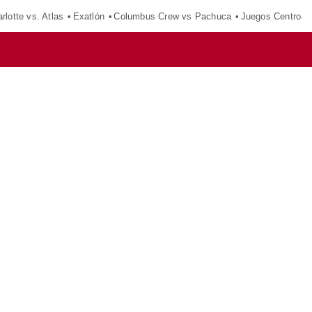
rlotte vs. Atlas
Exatlón
Columbus Crew vs Pachuca
Juegos Centroam