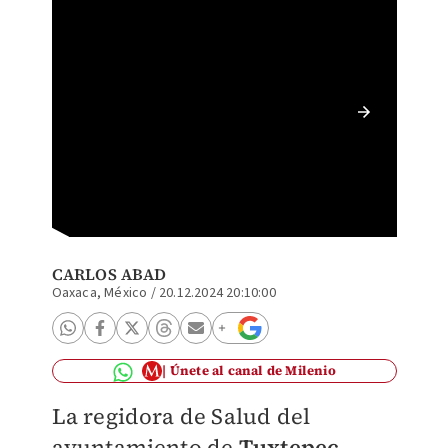
Regidor
Tuxtepe
Foto: t
CARLOS ABAD
Oaxaca, México
/
20.12.2024 20:10:00
Únete al canal de Milenio
La regidora de Salud del
ayuntamiento de
Tuxtepec
,