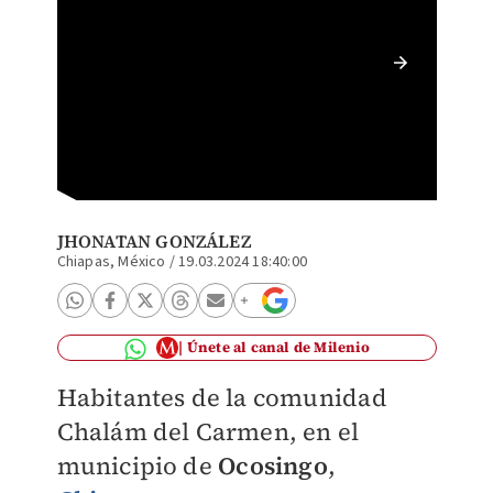
Conflic
persona
JHONATAN GONZÁLEZ
Chiapas, México
/
19.03.2024 18:40:00
Únete al canal de Milenio
Habitantes de la comunidad
Chalám del Carmen, en el
municipio de
Ocosingo
,