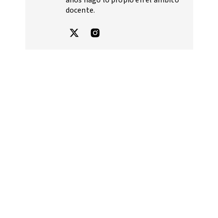
años hago lo propio en el ámbito
docente.