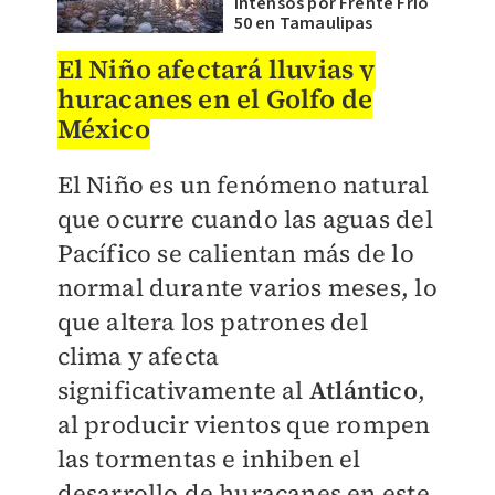
intensos por Frente Frío
50 en Tamaulipas
El Niño afectará lluvias y
huracanes en el Golfo de
México
El Niño es un fenómeno natural
que ocurre cuando las aguas del
Pacífico se calientan más de lo
normal durante varios meses, lo
que altera los patrones del
clima y afecta
significativamente al
Atlántico
,
al producir vientos que rompen
las tormentas e inhiben el
desarrollo de huracanes en este