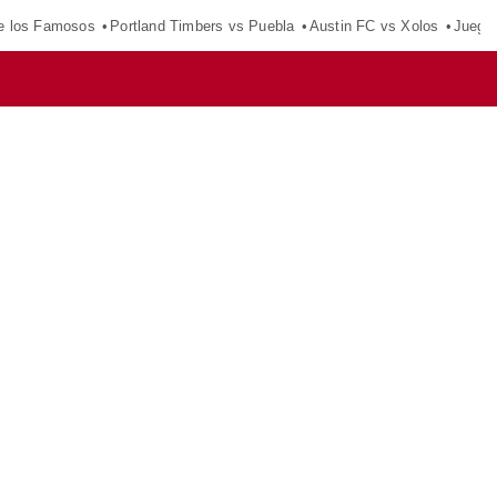
e los Famosos
Portland Timbers vs Puebla
Austin FC vs Xolos
Juego