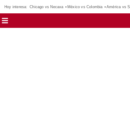
Hoy interesa:
Chicago vs Necaxa
México vs Colombia
América vs S