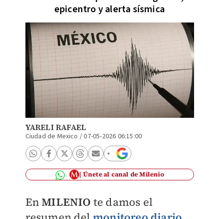
epicentro y alerta sísmica
YARELI RAFAEL
Ciudad de Mexico
/
07-05-2026 06:15:00
Únete al canal de Milenio
En
MILENIO
te damos el
resumen del
monitoreo diario
,