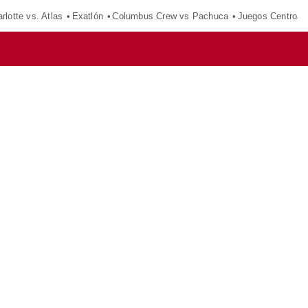
rlotte vs. Atlas
Exatlón
Columbus Crew vs Pachuca
Juegos Centroam